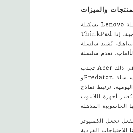
منتجات والميزات
تشكيلة Lenovo متنوعة، مما يضمن وجود نموذج مخصص تقريبًا لكل احتياج. سلسلة
ThinkPad هي المفضلة لدى المهنيين بسبب بنيتها القوية وميزات التركيز على الإنتاجية. إذا
Y بتصاميمها القابلة للتحويل والأنيقة. بالنسبة
تجذب Acer أيضًا الانتباه مع خطوط منتجاتها المتنوعة، بما في ذلك Aspire وSwift
وPredator. تستهدف سلسلة Aspire المستهلكين ذو الميزانية المحدودة، مقدمة حلول
Swif من Acer بالتصاميم الأنيقة في حزم فائقة
توب Predator أيقونات في عالم الألعاب، معروفة
لفعل تجعل الكمبيوتر