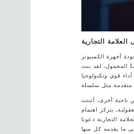
العلامة التجارية
دة أجهزة الكمبيوتر
المحمول. لقد بنت Lenovo سمعة قوية للابتكار والثقة، وتُعرف بإنتاج أجهزة لابتوب متينة
داء قوي وتكنولوجيا
ة أخرى، أثبتت Acer نفسها كلاعب منافس يقدم أجهزة لابتوب عالية الأداء بأسعار
هتمام Acer في تقديم حلول للألعاب والإبداع، مما يجعلها جذابة لأولئك
امة التجارية دعونا