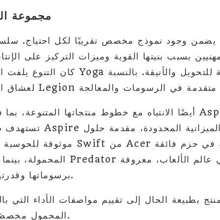
مجموعة ال
كان التنوع يلفت انتباهك، تُشيد سلسلة oga
موثوقة للحوسبة اليومية. ترتبط نماذج t
المحمولة، بينما تُعتبر أجهزة اللاب
برسوماتها وقدرتها الحاسوبية المذهلة.
تج بطبيعة الحال إلى تقييم مواصفات الأداء التي با
المحمول مخصصًا للاحتياجات الفردية.