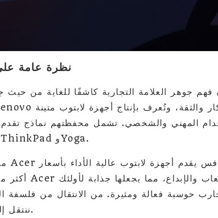
نظرة عامة على 
فهم جوهر العلامة التجارية كاشفًا للغاية من حيث جو
خدام المهني والشخصي. تشمل محفظتهم نماذج تقدم أ
متقدمة مثل سلسلة ThinkPad وYoga.
من ناحي
أكثر معقولية. يتركز ا
رب حوسبة فعالة ومثيرة. من الانتقال من فلسفة العل
ننتقل إلى ما يقدمه كل منها.