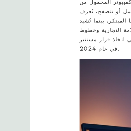
من Lenovo وAcer بشكل كبير على
. تُعرف Lenovo بأدائها
Ac بتوازنها بين الأسعار المعقولة والأداء العالي.
مة التجارية وخطوط
 اتخاذ قرار مستنير
في عام 2024.