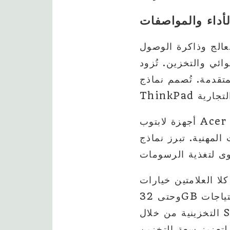
لأداء والمواصفات
معالج وذاكرة الوصول
ين. تُزود Lenovo أجهزة اللابتوب التابعة لها بمعالجات Intel وAMD
متقدمة. تُصمم نماذج
أجهزة لابتوب Acer ليست بالهينة أيضًا، وهي مجهزة بمعالجات عالية الأداء مناسبة للألعاب
Predator مع تحسين الألعاب الاستثنائي، مع تقنية GPU
ين خيارات RAM متنوعة تبدأ من 8GB في النماذج المخصصة للميزانية
وحتى 32GB في الأنظمة عالية المستوى، لضمان التشغيل السلس. تتعامل الاحتياجات
التخزينية من خلال SSD للحصول على وصول أسرع للبيانات، إلى جانب تكوينات المختلطة
سعة التخزين.