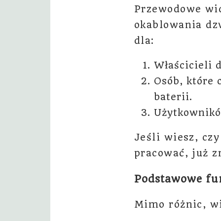
Przewodowe wid
okablowania dzw
dla:
Właścicieli
Osób, które 
baterii.
Użytkowników
Jeśli wiesz, cz
pracować, już z
Podstawowe fun
Mimo różnic, w