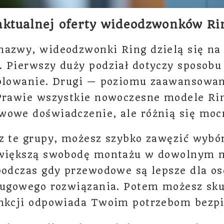
aktualnej oferty wideodzwonków Ri
azwy, wideodzwonki Ring dzielą się na 
 Pierwszy duży podział dotyczy sposobu 
ablowanie. Drugi — poziomu zaawansowan
 Prawie wszystkie nowoczesne modele Rin
wowe doświadczenie, ale różnią się moc
z te grupy, możesz szybko zawęzić wybó
 większą swobodę montażu w dowolnym 
podczas gdy przewodowe są lepsze dla os
ługowego rozwiązania. Potem możesz sku
unkcji odpowiada Twoim potrzebom bezp