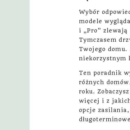
Wybór odpowied
modele wyglądaj
i „Pro” zlewają
Tymczasem drzw
Twojego domu. Z
niekorzystnym 
Ten poradnik wy
różnych domów,
roku. Zobaczysz
więcej i z jak
opcje zasilania
długoterminowe