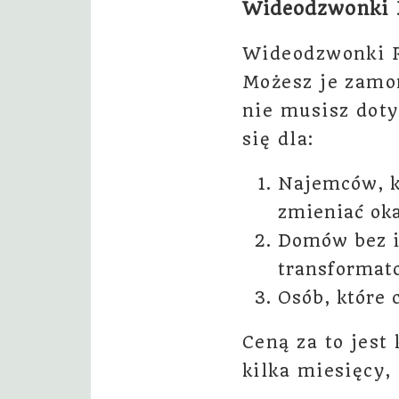
Wideodzwonki R
Wideodzwonki Ri
Możesz je zamo
nie musisz doty
się dla:
Najemców, k
zmieniać ok
Domów bez i
transformato
Osób, które 
Ceną za to jest
kilka miesięcy,