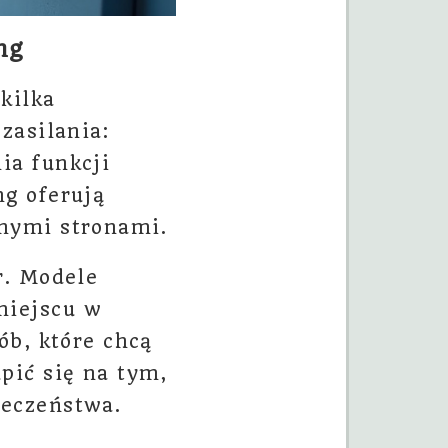
ng
kilka
zasilania:
ia funkcji
g oferują
nymi stronami.
r. Modele
miejscu w
ób, które chcą
pić się na tym,
ieczeństwa.