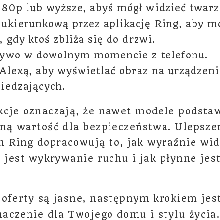
0p lub wyższe, abyś mógł widzieć twarze
kierunkową przez aplikację Ring, aby mó
, gdy ktoś zbliża się do drzwi.
żywo w dowolnym momencie z telefonu.
 Alexą, aby wyświetlać obraz na urządzen
iedzających.
kcje oznaczają, że nawet modele podst
ną wartość dla bezpieczeństwa. Ulepsze
 Ring dopracowują to, jak wyraźnie widz
e jest wykrywanie ruchu i jak płynne jest
oferty są jasne, następnym krokiem jest
aczenie dla Twojego domu i stylu życia.