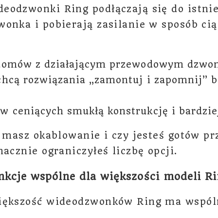
eodzwonki Ring podłączają się do istni
onka i pobierają zasilanie w sposób cią
 domów z działającym przewodowym dzwon
chcą rozwiązania „zamontuj i zapomnij” 
 ceniących smukłą konstrukcję i bardzie
y masz okablowanie i czy jesteś gotów p
nacznie ograniczyłeś liczbę opcji.
kcje wspólne dla większości modeli R
iększość wideodzwonków Ring ma wspól