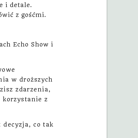
 i detale.
wić z gośćmi.
iach Echo Show i
awowe
nia w droższych
isz zdarzenia,
 korzystanie z
 decyzja, co tak