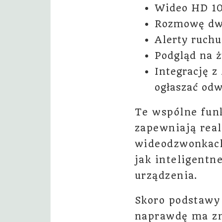
Wideo HD 108
Rozmowę dwu
Alerty ruchu
Podgląd na 
Integrację z
ogłaszać odw
Te wspólne fun
zapewniają real
wideodzwonkach
jak inteligentn
urządzenia.
Skoro podstawy 
naprawdę ma zn