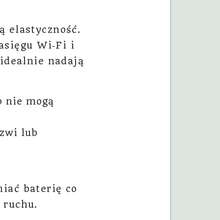
ą elastyczność.
sięgu Wi‑Fi i
 idealnie nadają
b nie mogą
zwi lub
iać baterię co
 ruchu.