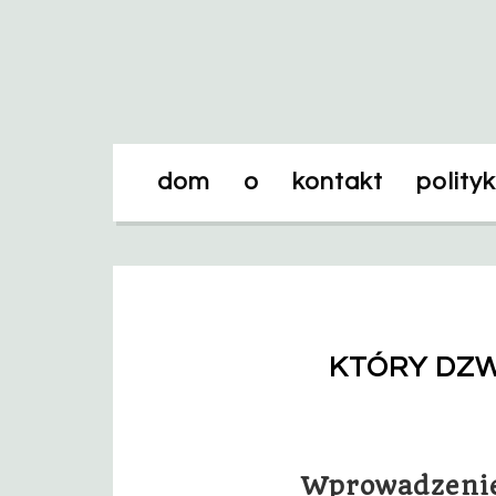
dom
o
kontakt
polity
KTÓRY DZW
Wprowadzeni