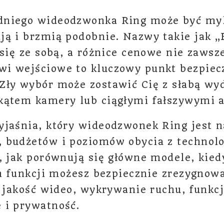
niego wideodzwonka Ring może być myl
ą i brzmią podobnie. Nazwy takie jak „B
 się ze sobą, a różnice cenowe nie zawsze
i wejściowe to kluczowy punkt bezpiec
ły wybór może zostawić Cię z słabą wyd
kątem kamery lub ciągłymi fałszywymi a
jaśnia, który wideodzwonek Ring jest n
 budżetów i poziomów obycia z technol
, jak porównują się główne modele, kie
ich funkcji możesz bezpiecznie zrezygno
, jakość wideo, wykrywanie ruchu, funkcj
 i prywatność.