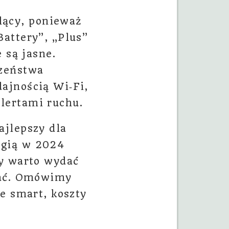
ący, ponieważ
attery”, „Plus”
 są jasne.
zeństwa
ajnością Wi‑Fi,
lertami ruchu.
ajlepszy dla
ogią w 2024
dy warto wydać
wać. Omówimy
e smart, koszty