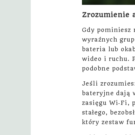
Zrozumienie 
Gdy pominiesz n
wyraźnych grup.
bateria lub ok
wideo i ruchu.
podobne podsta
Jeśli zrozumies
bateryjne dają
zasięgu Wi‑Fi, 
stałego, bezobs
który zestaw f