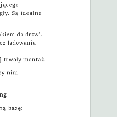
ejącego
gły. Są idealne
kiem do drzwi.
bez ładowania
j trwały montaż.
rzy nim
ing
ną bazę: