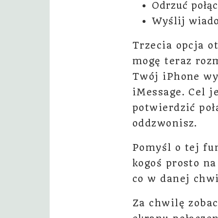
Odrzuć połą
Wyślij wiad
Trzecia opcja o
mogę teraz rozm
Twój iPhone wys
iMessage. Cel j
potwierdzić poł
oddzwonisz.
Pomyśl o tej f
kogoś prosto na
co w danej chwi
Za chwilę zobac