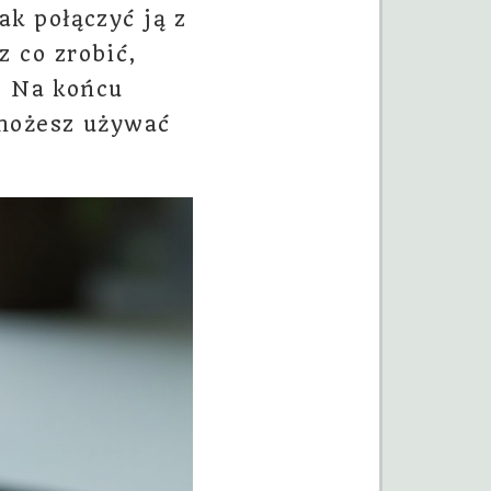
k połączyć ją z
 co zrobić,
. Na końcu
 możesz używać