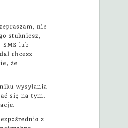
rzepraszam, nie
go stukniesz,
z SMS lub
adal chcesz
ie, że
nniku wysyłania
ać się na tym,
acje.
bezpośrednio z