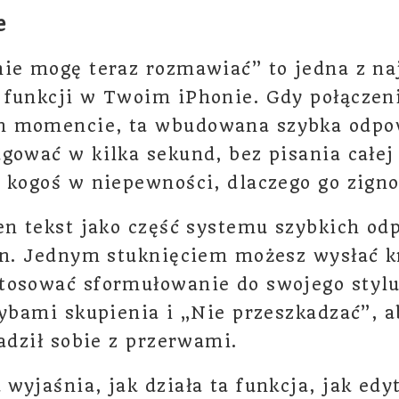
e
ie mogę teraz rozmawiać” to jedna z na
 funkcji w Twoim iPhonie. Gdy połączen
m momencie, ta wbudowana szybka odpo
gować w kilka sekund, bez pisania całej
 kogoś w niepewności, dlaczego go zigno
en tekst jako część systemu szybkich od
on. Jednym stuknięciem możesz wysłać k
tosować sformułowanie do swojego stylu
rybami skupienia i „Nie przeszkadzać”, 
radził sobie z przerwami.
wyjaśnia, jak działa ta funkcja, jak ed