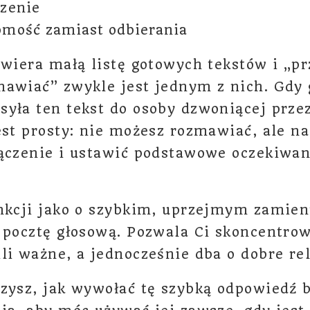
czenie
omość zamiast odbierania
twiera małą listę gotowych tekstów i „p
awiać” zwykle jest jednym z nich. Gdy 
yła ten tekst do osoby dzwoniącej prze
est prosty: nie możesz rozmawiać, ale n
ączenie i ustawić podstawowe oczekiwan
unkcji jako o szybkim, uprzejmym zamie
 pocztę głosową. Pozwala Ci skoncentrow
li ważne, a jednocześnie dba o dobre rel
zysz, jak wywołać tę szybką odpowiedź 