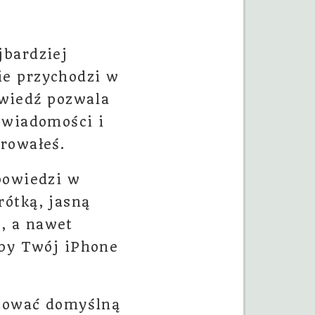
jbardziej
ie przychodzi w
wiedź pozwala
 wiadomości i
rowałeś.
powiedzi w
rótką, jasną
, a nawet
aby Twój iPhone
ytować domyślną