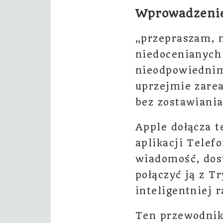
Wprowadzeni
„przepraszam, n
niedocenianych
nieodpowiedni
uprzejmie zarea
bez zostawiania
Apple dołącza t
aplikacji Telef
wiadomość, dos
połączyć ją z T
inteligentniej 
Ten przewodnik 