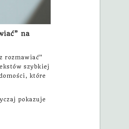
wiać” na
az rozmawiać”
ekstów szybkiej
domości, które
yczaj pokazuje