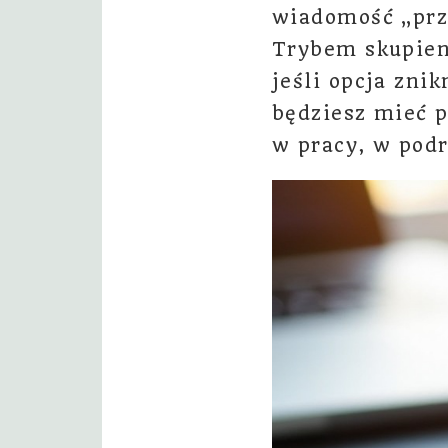
wiadomość „prze
Trybem skupien
jeśli opcja zni
będziesz mieć p
w pracy, w podr