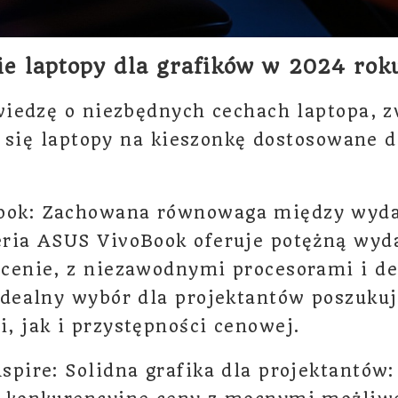
ie laptopy dla grafików w 2024 rok
iedzę o niezbędnych cechach laptopa, 
 się laptopy na kieszonkę dostosowane d
ook: Zachowana równowaga między wyda
eria ASUS VivoBook oferuje potężną wyd
 cenie, z niezawodnymi procesorami i 
 idealny wybór dla projektantów poszuku
, jak i przystępności cenowej.
spire: Solidna grafika dla projektantów: