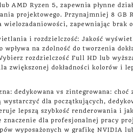
5 lub AMD Ryzen 5, zapewnia płynne dzia
nia projektowego. Przynajmniej 8 GB 
a wielozadaniowości, zapewniając brak 
ietlania i rozdzielczość: Jakość wyświet
o wpływa na zdolność do tworzenia dok
Wybierz rozdzielczość Full HD lub wyższ
dla zwiększonej dokładności kolorów i l
czna: dedykowana vs zintegrowana: choć
ą wystarczyć dla początkujących, dedyko
eruje lepszą szybkość renderowania i ja
 znaczenie dla profesjonalnej pracy pro
opów wyposażonych w grafikę NVIDIA l