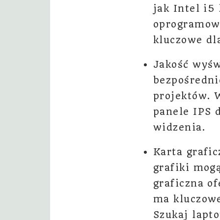
jak Intel i
oprogramowa
kluczowe dl
Jakość wyśw
bezpośredni
projektów. 
panele IPS 
widzenia.
Karta grafi
grafiki mog
graficzna of
ma kluczowe
Szukaj lapt