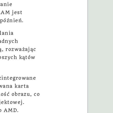
łanie
RAM jest
opóźnień.
lania
ładnych
ą, rozważając
epszych kątów
 zintegrowane
wana karta
kość obrazu, co
jektowej.
ub AMD.