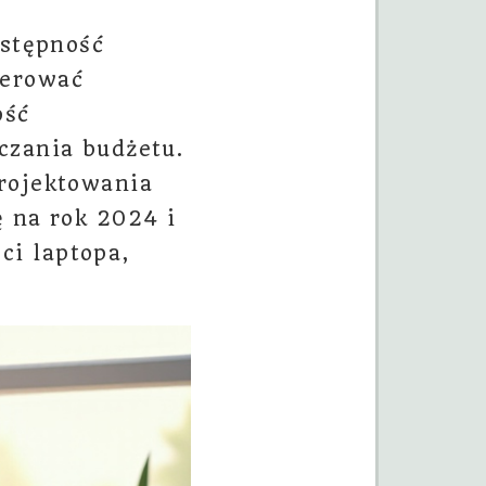
ystępność
ferować
ość
czania budżetu.
projektowania
ę na rok 2024 i
ci laptopa,