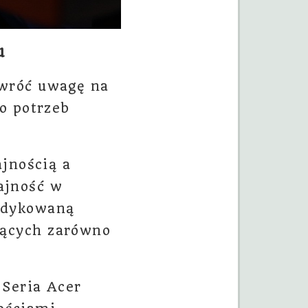
u
zwróć uwagę na
o potrzeb
jnością a
ajność w
dedykowaną
jących zarówno
 Seria Acer