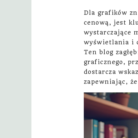
Dla grafików zn
cenową, jest k
wystarczające m
wyświetlania i 
Ten blog zagłęb
graficznego, pr
dostarcza wska
zapewniając, że