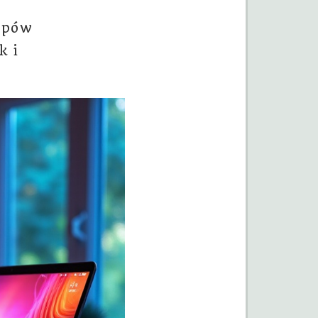
opów
k i